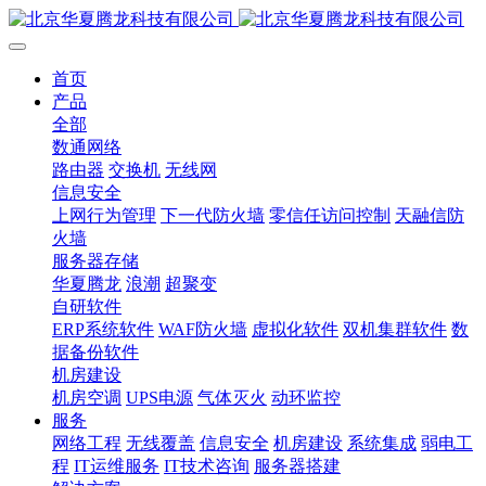
首页
产品
全部
数通网络
路由器
交换机
无线网
信息安全
上网行为管理
下一代防火墙
零信任访问控制
天融信防
火墙
服务器存储
华夏腾龙
浪潮
超聚变
自研软件
ERP系统软件
WAF防火墙
虚拟化软件
双机集群软件
数
据备份软件
机房建设
机房空调
UPS电源
气体灭火
动环监控
服务
网络工程
无线覆盖
信息安全
机房建设
系统集成
弱电工
程
IT运维服务
IT技术咨询
服务器搭建